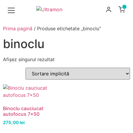
Prima pagină
/ Produse etichetate „binoclu”
binoclu
Afișez singurul rezultat
Binoclu cauciucat
autofocus 7×50
275,00
lei