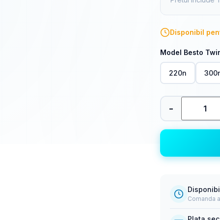
Disponibil pe
Model Besto Twi
220n
300
-
Disponibi
Comanda acu
Plata sec