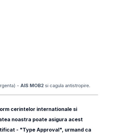
urgenta) -
AIS MOB2
si cagula antistropire.
rm cerintelor internationale si
ietatea noastra poate asigura acest
ertificat - "Type Approval", urmand ca