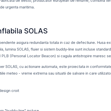
. Fabricata de Besto, producator european de renume, combina te
e de urgenta maritima.
onflabila SOLAS
endente asigura redundanta totala in caz de defectiune. Husa exte
 lumina SOLAS, fluier si sistem buddy-line sunt incluse standard.
alul PLB (Personal Locator Beacon) si cagula antistropire maresc se
er SOLAS, cu actionare automata, este proiectata in conformitat
itiile meteo - vreme extrema sau situatii de salvare in care utiliza
design croit
em "buddy-line" incluse