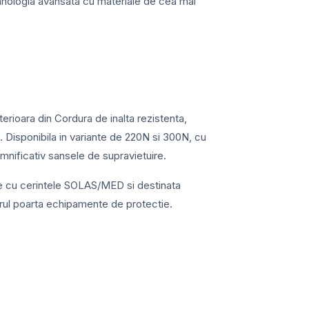
hnologia avansata cu materiale de cea mai
rioara din Cordura de inalta rezistenta,
 Disponibila in variante de 220N si 300N, cu
mnificativ sansele de supravietuire.
e cu cerintele SOLAS/MED si destinata
torul poarta echipamente de protectie.