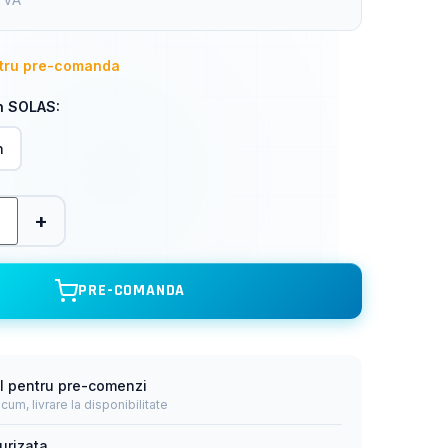
ntru pre-comanda
n SOLAS:
n
+
PRE-COMANDA
l pentru pre-comenzi
m, livrare la disponibilitate
urizata