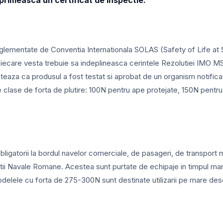
primeasca un certificat de inspectie.
eglementate de Conventia Internationala SOLAS (Safety of Life at 
care vesta trebuie sa indeplineasca cerintele Rezolutiei IMO MS
nteaza ca produsul a fost testat si aprobat de un organism notifi
 clase de forta de plutire: 100N pentru ape protejate, 150N pent
gatorii la bordul navelor comerciale, de pasageri, de transport ma
tii Navale Romane. Acestea sunt purtate de echipaje in timpul mane
 Modelele cu forta de 275-300N sunt destinate utilizarii pe mare de