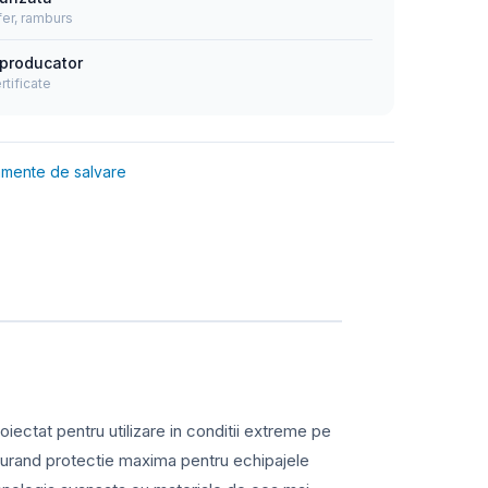
fer, ramburs
 producator
tificate
amente de salvare
ectat pentru utilizare in conditii extreme pe
urand protectie maxima pentru echipajele