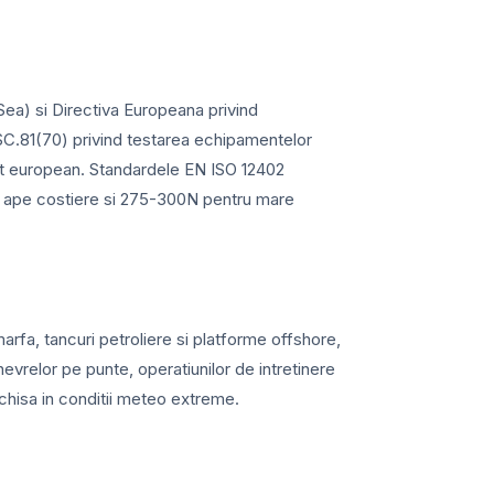
Sea) si Directiva Europeana privind
C.81(70) privind testarea echipamentelor
cat european. Standardele EN ISO 12402
ru ape costiere si 275-300N pentru mare
rfa, tancuri petroliere si platforme offshore,
vrelor pe punte, operatiunilor de intretinere
schisa in conditii meteo extreme.