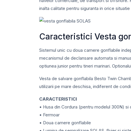
navelor comerciale, de transport si offshore
inalta calitate pentru siguranta in orice situati
Caracteristici Vesta g
Sistemul unic cu doua camere gonflabile indep
mecanismul de declansare automata si manuala,
optiunea junior pentru tineri marinari. Option
Vesta de salvare gonflabila Besto Twin Chamb
utilizarii pe mare deschisa, indiferent de cond
CARACTERISTICI
• Husa din Cordura (pentru modelul 300N) si 
• Fermoar
• Doua camere gonflabile
• Lumina de semnalizare SOLAS, fluier si sist