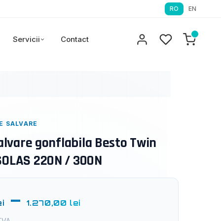
RO
EN
Servicii
Contact
E SALVARE
alvare gonflabila Besto Twin
OLAS 220N / 300N
–
ei
1.270,00
lei
 TVA