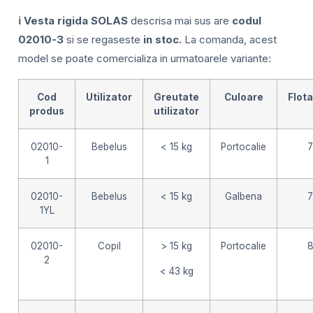
ℹ️ Vesta rigida SOLAS
descrisa mai sus are
codul
02010-3
si se regaseste
in stoc.
La comanda, acest
model se poate comercializa in urmatoarele variante:
Cod
Utilizator
Greutate
Culoare
Flota
produs
utilizator
02010-
Bebelus
< 15 kg
Portocalie
7
1
02010-
Bebelus
< 15 kg
Galbena
7
1YL
02010-
Copil
> 15 kg
Portocalie
8
2
< 43 kg