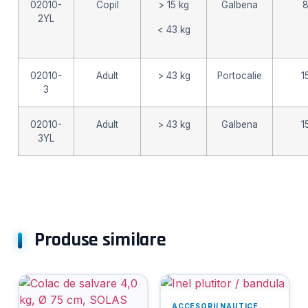
02010-
Copil
> 15 kg
Galbena
8
2YL
< 43 kg
02010-
Adult
> 43 kg
Portocalie
1
3
02010-
Adult
> 43 kg
Galbena
1
3YL
Produse similare
ACCESORII NAUTICE