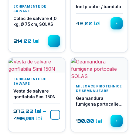
Inel plutitor / bandula
ECHIPAMENTE DE
SALVARE
Colac de salvare 4,0
42,00
lei
kg, Ø 75 cm, SOLAS
214,00
lei
ECHIPAMENTE DE
SALVARE
MIJLOACE PIROTEHNICE
Vesta de salvare
DE SEMNALIZARE
gonflabila Simi 150N
Geamandura
fumigena portocalie
SOLAS
–
375,00
lei
...
495,00
lei
130,00
lei