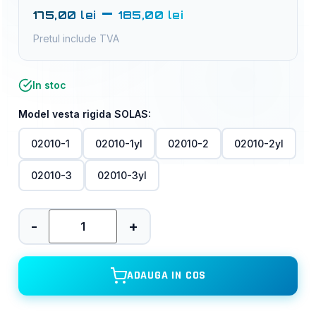
–
175,00
lei
185,00
lei
Pretul include TVA
In stoc
Model vesta rigida SOLAS:
02010-1
02010-1yl
02010-2
02010-2yl
02010-3
02010-3yl
-
+
ADAUGA IN COS