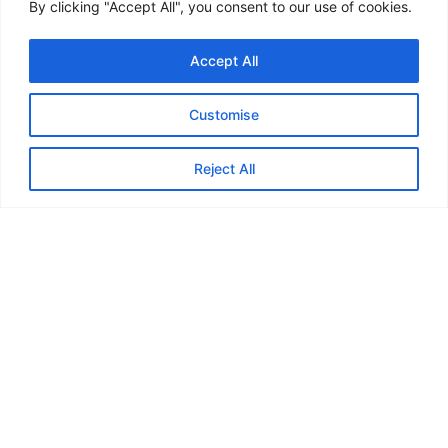
By clicking "Accept All", you consent to our use of cookies.
Accept All
Customise
Reject All
Inchiriere plute de salvare gonflabile SOLAS
WHATSAPP
Cautare
SERVICIU
CATEGORII POPULARE
Echipamente de
Accesorii nautice
salvare